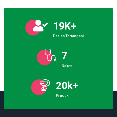
19
K+
Pasien Tertangani
7
Nakes
20
k+
Produk